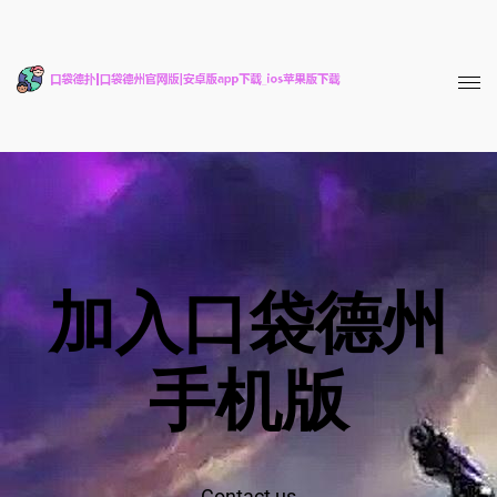
加入口袋德州
手机版
Contact us