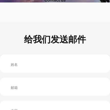
给我们发送邮件