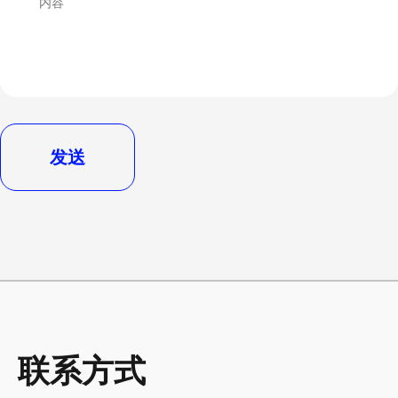
发送
联系方式