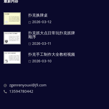
最新内容
扑克换牌桌
2026-03-12
扑克抓大点日常玩扑克抓牌
顺序
2026-03-11
扑克手工制作大全教程视频
2026-03-10
zgenrenyouxi@j9.com
13594780442