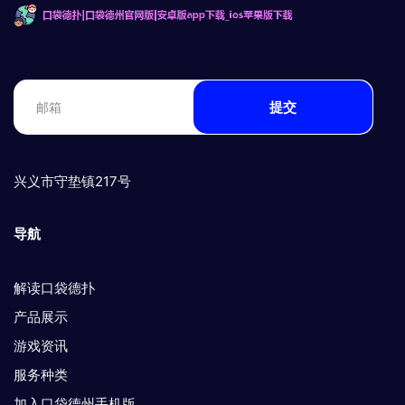
提交
兴义市守垫镇217号
导航
解读口袋德扑
产品展示
游戏资讯
服务种类
加入口袋德州手机版