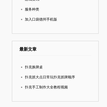
服务种类
加入口袋德州手机版
最新文章
扑克换牌桌
扑克抓大点日常玩扑克抓牌顺序
扑克手工制作大全教程视频